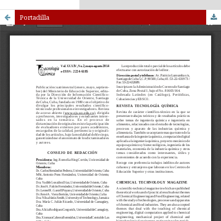
kampungbet
Link togel
Portadilla