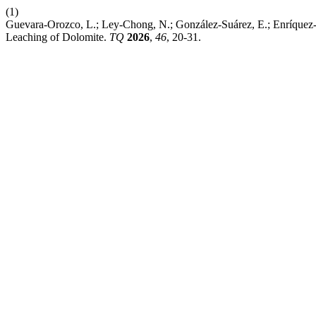
(1)
Guevara-Orozco, L.; Ley-Chong, N.; González-Suárez, E.; Enríquez-G
Leaching of Dolomite.
TQ
2026
,
46
, 20-31.