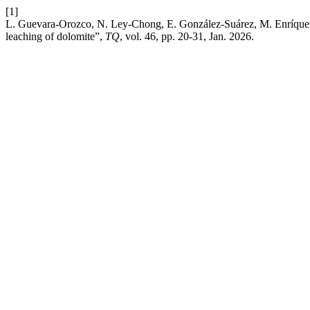
[1]
L. Guevara-Orozco, N. Ley-Chong, E. González-Suárez, M. Enríquez-G
leaching of dolomite”,
TQ
, vol. 46, pp. 20-31, Jan. 2026.