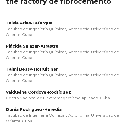
the factory de fibrocemento
Telvia Arias-Lafargue
Facultad de Ingeniería Química y Agronomía, Universidad de
Oriente. Cuba
Plácida Salazar-Arrastre
Facultad de Ingeniería Química y Agronomía, Universidad de
Oriente. Cuba
Taimí Bessy-Horruitiner
Facultad de Ingeniería Química y Agronomía, Universidad de
Oriente. Cuba
Valduvina Córdova-Rodríguez
Centro Nacional de Electromagnetismo Aplicado. Cuba
Dunia Rodriguez-Heredia
Facultad de Ingeniería Química y Agronomía, Universidad de
Oriente. Cuba