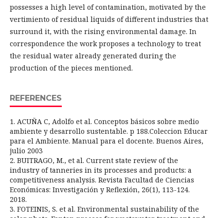
possesses a high level of contamination, motivated by the
vertimiento of residual liquids of different industries that
surround it, with the rising environmental damage. In
correspondence the work proposes a technology to treat
the residual water already generated during the
production of the pieces mentioned.
REFERENCES
1. ACUÑA C, Adolfo et al. Conceptos básicos sobre medio
ambiente y desarrollo sustentable. p 188.Coleccion Educar
para el Ambiente. Manual para el docente. Buenos Aires,
julio 2003
2. BUITRAGO, M., et al. Current state review of the
industry of tanneries in its processes and products: a
competitiveness analysis. Revista Facultad de Ciencias
Económicas: Investigación y Reflexión, 26(1), 113-124.
2018.
3. FOTEINIS, S. et al. Environmental sustainability of the