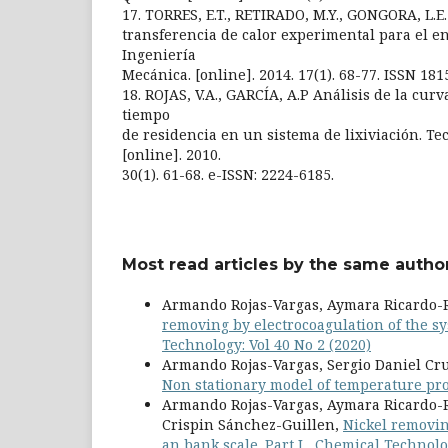
17. TORRES, E.T., RETIRADO, M.Y., GONGORA, L.E.
transferencia de calor experimental para el en
Ingeniería
Mecánica. [online]. 2014. 17(1). 68-77. ISSN 181
18. ROJAS, V.A., GARCÍA, A.P Análisis de la curv
tiempo
de residencia en un sistema de lixiviación. Te
[online]. 2010.
30(1). 61-68. e-ISSN: 2224-6185.
Most read articles by the same author
Armando Rojas-Vargas, Aymara Ricardo-
removing by electrocoagulation of the 
Technology: Vol 40 No 2 (2020)
Armando Rojas-Vargas, Sergio Daniel C
Non stationary model of temperature pro
Armando Rojas-Vargas, Aymara Ricardo-R
Crispin Sánchez-Guillen,
Nickel removin
an bank scale. Part I
,
Chemical Technolog