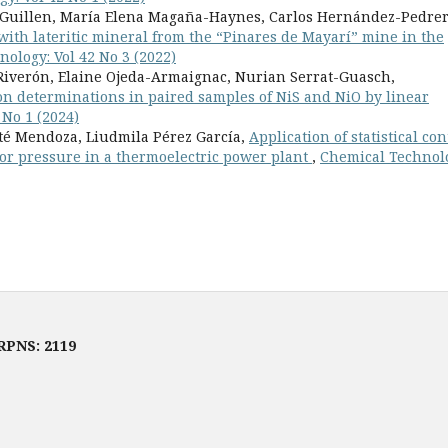
-Guillen, María Elena Magaña-Haynes, Carlos Hernández-Pedrer
 with lateritic mineral from the “Pinares de Mayarí” mine in the
ology: Vol 42 No 3 (2022)
iverón, Elaine Ojeda-Armaignac, Nurian Serrat-Guasch,
on determinations in paired samples of NiS and NiO by linear
 No 1 (2024)
té Mendoza, Liudmila Pérez García,
Application of statistical con
or pressure in a thermoelectric power plant
,
Chemical Technol
RPNS: 2119