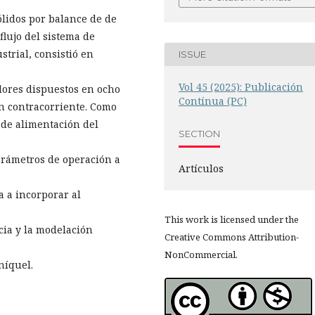
ólidos por balance de de
flujo del sistema de
trial, consistió en
ISSUE
Vol 45 (2025): Publicación
dores dispuestos en ocho
Contínua (PC)
ón contracorriente. Como
 de alimentación del
SECTION
arámetros de operación a
Artículos
a a incorporar al
This work is licensed under the
cia y la modelación
Creative Commons Attribution-
NonCommercial.
 níquel.