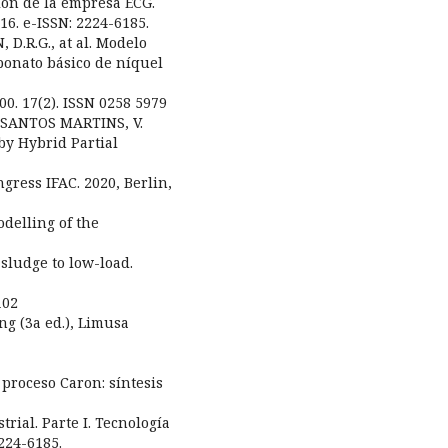
ión de la empresa ECG.
16. e-ISSN: 2224-6185.
D.R.G., at al. Modelo
bonato básico de níquel
00. 17(2). ISSN 0258 5979
S SANTOS MARTINS, V.
by Hybrid Partial
gress IFAC. 2020, Berlin,
odelling of the
 sludge to low-load.
102
ng (3a ed.), Limusa
l proceso Caron: síntesis
ial. Parte I. Tecnología
2224-6185.